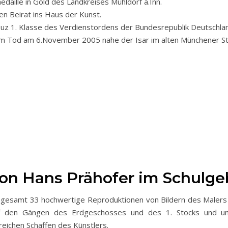
daille in Gold des Landkreises Mühldorf a.Inn.
en Beirat ins Haus der Kunst.
uz 1. Klasse des Verdienstordens der Bundesrepublik Deutschlan
inem Tod am 6.November 2005 nahe der Isar im alten Münchener Sta
 von Hans Prähofer im Schulg
insgesamt 33 hochwertige Reproduktionen von Bildern des Malers
f den Gängen des Erdgeschosses und des 1. Stocks und uns
eichen Schaffen des Künstlers.