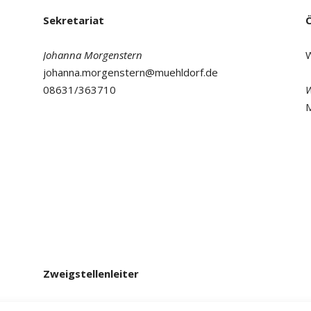
Sekretariat
Johanna Morgenstern
W
johanna.morgenstern@muehldorf.de
08631/363710
W
M
Zweigstellenleiter
Johannes Schmidt